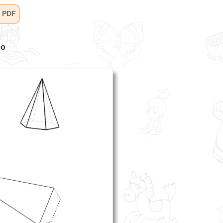
 PDF
no