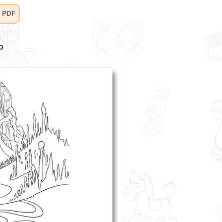
 PDF
o