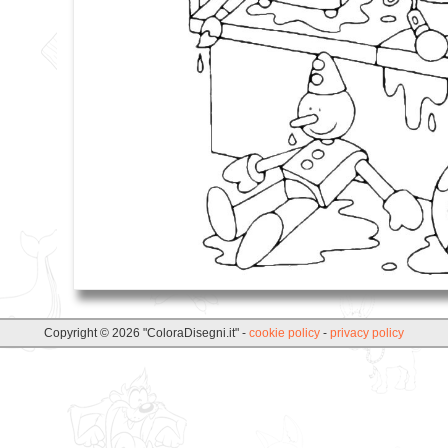
Copyright © 2026 "ColoraDisegni.it" -
cookie policy
-
privacy policy