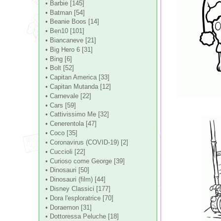
• Barbie [145]
• Batman [54]
• Beanie Boos [14]
• Ben10 [101]
• Biancaneve [21]
• Big Hero 6 [31]
• Bing [6]
• Bolt [52]
• Capitan America [33]
• Capitan Mutanda [12]
• Carnevale [22]
• Cars [59]
• Cattivissimo Me [32]
• Cenerentola [47]
• Coco [35]
• Coronavirus (COVID-19) [2]
• Cuccioli [22]
• Curioso come George [39]
• Dinosauri [50]
• Dinosauri (film) [44]
• Disney Classici [177]
• Dora l'esploratrice [70]
• Doraemon [31]
• Dottoressa Peluche [18]