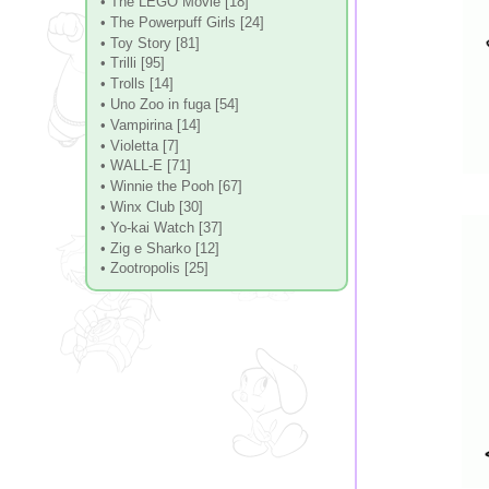
• The LEGO Movie [18]
• The Powerpuff Girls [24]
• Toy Story [81]
• Trilli [95]
• Trolls [14]
• Uno Zoo in fuga [54]
• Vampirina [14]
• Violetta [7]
• WALL-E [71]
• Winnie the Pooh [67]
• Winx Club [30]
• Yo-kai Watch [37]
• Zig e Sharko [12]
• Zootropolis [25]