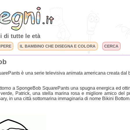
 di tutte le età
MPERE
IL BAMBINO CHE DISEGNA E COLORA
CERCA
ob
ePants è una serie televisiva animata americana creata dal b
attorno a SpongeBob SquarePants una spugna energica ed ottimi
 verde, Patrick, una stella marina rosa e migliore amico del pr
ry, in una città sottomarina immaginaria di nome Bikini Bottom