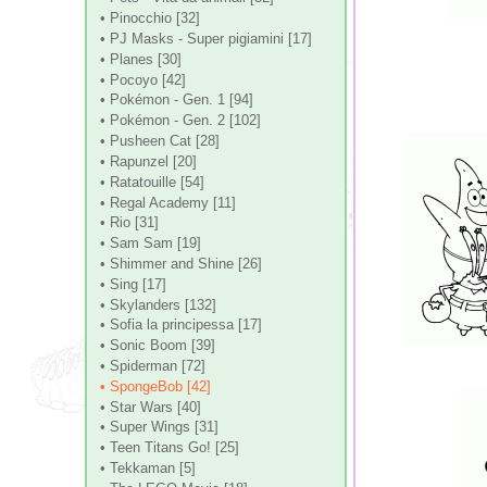
• Pinocchio [32]
• PJ Masks - Super pigiamini [17]
• Planes [30]
• Pocoyo [42]
• Pokémon - Gen. 1 [94]
• Pokémon - Gen. 2 [102]
• Pusheen Cat [28]
• Rapunzel [20]
• Ratatouille [54]
• Regal Academy [11]
• Rio [31]
• Sam Sam [19]
• Shimmer and Shine [26]
• Sing [17]
• Skylanders [132]
• Sofia la principessa [17]
• Sonic Boom [39]
• Spiderman [72]
• SpongeBob [42]
• Star Wars [40]
• Super Wings [31]
• Teen Titans Go! [25]
• Tekkaman [5]