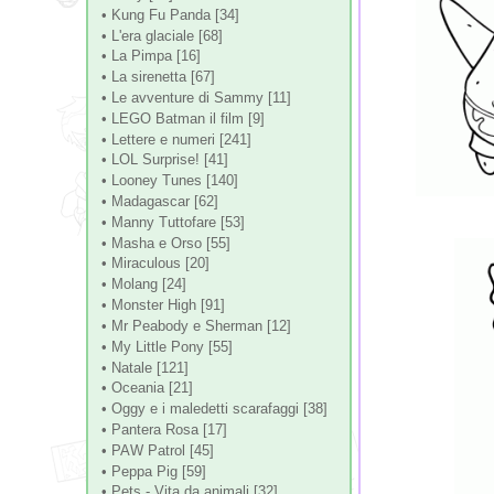
• Kung Fu Panda [34]
• L'era glaciale [68]
• La Pimpa [16]
• La sirenetta [67]
• Le avventure di Sammy [11]
• LEGO Batman il film [9]
• Lettere e numeri [241]
• LOL Surprise! [41]
• Looney Tunes [140]
• Madagascar [62]
• Manny Tuttofare [53]
• Masha e Orso [55]
• Miraculous [20]
• Molang [24]
• Monster High [91]
• Mr Peabody e Sherman [12]
• My Little Pony [55]
• Natale [121]
• Oceania [21]
• Oggy e i maledetti scarafaggi [38]
• Pantera Rosa [17]
• PAW Patrol [45]
• Peppa Pig [59]
• Pets - Vita da animali [32]