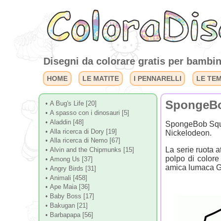
Disegni da colorare gratis per bambini
HOME
LE MATITE
I PENNARELLI
LE TE
SpongeB
• A Bug's Life [20]
• A spasso con i dinosauri [5]
• Aladdin [48]
SpongeBob Squar
• Alla ricerca di Dory [19]
Nickelodeon.
• Alla ricerca di Nemo [67]
La serie ruota 
• Alvin and the Chipmunks [15]
polpo di colore
• Among Us [37]
amica lumaca Ga
• Angry Birds [31]
• Animali [458]
• Ape Maia [36]
• Baby Boss [17]
• Bakugan [21]
• Barbapapa [56]