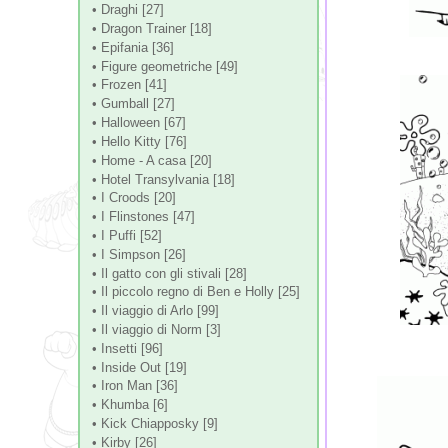
• Draghi [27]
• Dragon Trainer [18]
• Epifania [36]
• Figure geometriche [49]
• Frozen [41]
• Gumball [27]
• Halloween [67]
• Hello Kitty [76]
• Home - A casa [20]
• Hotel Transylvania [18]
• I Croods [20]
• I Flinstones [47]
• I Puffi [52]
• I Simpson [26]
• Il gatto con gli stivali [28]
• Il piccolo regno di Ben e Holly [25]
• Il viaggio di Arlo [99]
• Il viaggio di Norm [3]
• Insetti [96]
• Inside Out [19]
• Iron Man [36]
• Khumba [6]
• Kick Chiapposky [9]
• Kirby [26]