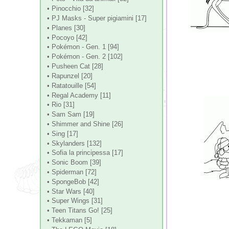
• Pinocchio [32]
• PJ Masks - Super pigiamini [17]
• Planes [30]
• Pocoyo [42]
• Pokémon - Gen. 1 [94]
• Pokémon - Gen. 2 [102]
• Pusheen Cat [28]
• Rapunzel [20]
• Ratatouille [54]
• Regal Academy [11]
• Rio [31]
• Sam Sam [19]
• Shimmer and Shine [26]
• Sing [17]
• Skylanders [132]
• Sofia la principessa [17]
• Sonic Boom [39]
• Spiderman [72]
• SpongeBob [42]
• Star Wars [40]
• Super Wings [31]
• Teen Titans Go! [25]
• Tekkaman [5]