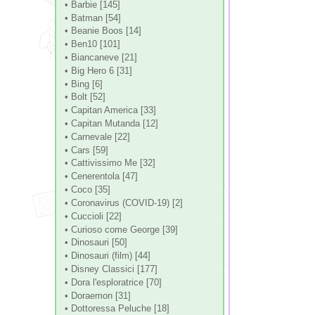
• Barbie [145]
• Batman [54]
• Beanie Boos [14]
• Ben10 [101]
• Biancaneve [21]
• Big Hero 6 [31]
• Bing [6]
• Bolt [52]
• Capitan America [33]
• Capitan Mutanda [12]
• Carnevale [22]
• Cars [59]
• Cattivissimo Me [32]
• Cenerentola [47]
• Coco [35]
• Coronavirus (COVID-19) [2]
• Cuccioli [22]
• Curioso come George [39]
• Dinosauri [50]
• Dinosauri (film) [44]
• Disney Classici [177]
• Dora l'esploratrice [70]
• Doraemon [31]
• Dottoressa Peluche [18]