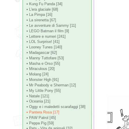
• Kung Fu Panda [34]
• L'era glaciale [68]
• La Pimpa [16]
• La sirenetta [67]
• Le avventure di Sammy [11]
• LEGO Batman il film [9]
• Lettere e numeri [241]
• LOL Surprise! [41]
• Looney Tunes [140]
• Madagascar [62]
• Manny Tuttofare [53]
• Masha e Orso [55]
• Miraculous [20]
• Molang [24]
• Monster High [91]
• Mr Peabody e Sherman [12]
• My Little Pony [55]
• Natale [121]
• Oceania [21]
• Oggy e i maledetti scarafaggi [38]
• Pantera Rosa [17]
• PAW Patrol [45]
• Peppa Pig [59]
• Pets - Vita da animali [32]