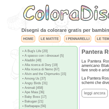
Disegni da colorare gratis per bambini
HOME
LE MATITE
I PENNARELLI
LE TE
Pantera 
• A Bug's Life [20]
• A spasso con i dinosauri [5]
• Aladdin [48]
La Pantera Ros
• Alla ricerca di Dory [19]
americano Blak
• Alla ricerca di Nemo [67]
fare snob e aris
• Alvin and the Chipmunks [15]
La Pantera Rosa
• Among Us [37]
schemi che diver
• Angry Birds [31]
• Animali [458]
• Ape Maia [36]
• Baby Boss [17]
• Bakugan [21]
• Barbapapa [56]