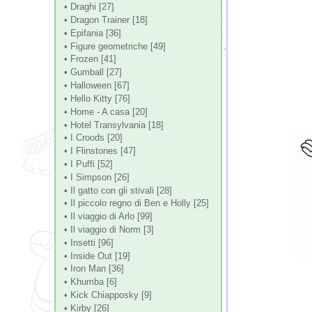
• Draghi [27]
• Dragon Trainer [18]
• Epifania [36]
• Figure geometriche [49]
• Frozen [41]
• Gumball [27]
• Halloween [67]
• Hello Kitty [76]
• Home - A casa [20]
• Hotel Transylvania [18]
• I Croods [20]
• I Flinstones [47]
• I Puffi [52]
• I Simpson [26]
• Il gatto con gli stivali [28]
• Il piccolo regno di Ben e Holly [25]
• Il viaggio di Arlo [99]
• Il viaggio di Norm [3]
• Insetti [96]
• Inside Out [19]
• Iron Man [36]
• Khumba [6]
• Kick Chiapposky [9]
• Kirby [26]