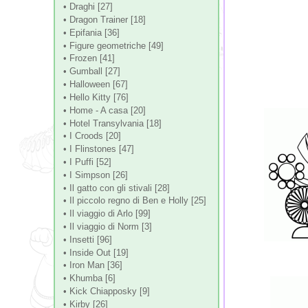
• Draghi [27]
• Dragon Trainer [18]
• Epifania [36]
• Figure geometriche [49]
• Frozen [41]
• Gumball [27]
• Halloween [67]
• Hello Kitty [76]
• Home - A casa [20]
• Hotel Transylvania [18]
• I Croods [20]
• I Flinstones [47]
• I Puffi [52]
• I Simpson [26]
• Il gatto con gli stivali [28]
• Il piccolo regno di Ben e Holly [25]
• Il viaggio di Arlo [99]
• Il viaggio di Norm [3]
• Insetti [96]
• Inside Out [19]
• Iron Man [36]
• Khumba [6]
• Kick Chiapposky [9]
• Kirby [26]