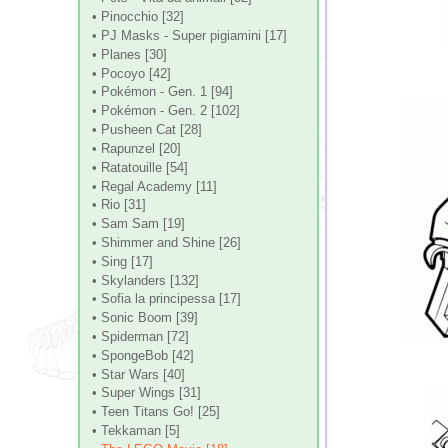
• Pinocchio [32]
• PJ Masks - Super pigiamini [17]
• Planes [30]
• Pocoyo [42]
• Pokémon - Gen. 1 [94]
• Pokémon - Gen. 2 [102]
• Pusheen Cat [28]
• Rapunzel [20]
• Ratatouille [54]
• Regal Academy [11]
• Rio [31]
• Sam Sam [19]
• Shimmer and Shine [26]
• Sing [17]
• Skylanders [132]
• Sofia la principessa [17]
• Sonic Boom [39]
• Spiderman [72]
• SpongeBob [42]
• Star Wars [40]
• Super Wings [31]
• Teen Titans Go! [25]
• Tekkaman [5]