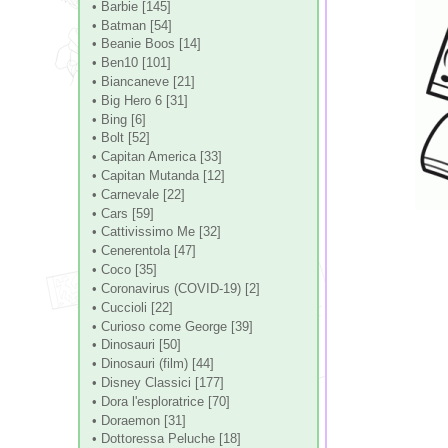
• Barbie [145]
• Batman [54]
• Beanie Boos [14]
• Ben10 [101]
• Biancaneve [21]
• Big Hero 6 [31]
• Bing [6]
• Bolt [52]
• Capitan America [33]
• Capitan Mutanda [12]
• Carnevale [22]
• Cars [59]
• Cattivissimo Me [32]
• Cenerentola [47]
• Coco [35]
• Coronavirus (COVID-19) [2]
• Cuccioli [22]
• Curioso come George [39]
• Dinosauri [50]
• Dinosauri (film) [44]
• Disney Classici [177]
• Dora l'esploratrice [70]
• Doraemon [31]
• Dottoressa Peluche [18]