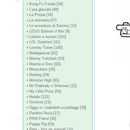
• Kung Fu Panda [34]
• L'era glaciale [68]
• La Pimpa [16]
• La sirenetta [67]
• Le avventure di Sammy [11]
• LEGO Batman il film [9]
• Lettere e numeri [241]
• LOL Surprise! [41]
• Looney Tunes [140]
• Madagascar [62]
• Manny Tuttofare [53]
• Masha e Orso [55]
• Miraculous [20]
• Molang [24]
• Monster High [91]
• Mr Peabody e Sherman [12]
• My Little Pony [55]
• Natale [121]
• Oceania [21]
• Oggy e i maledetti scarafaggi [38]
• Pantera Rosa [17]
• PAW Patrol [45]
• Peppa Pig [59]
• Pets - Vita da animali [32]