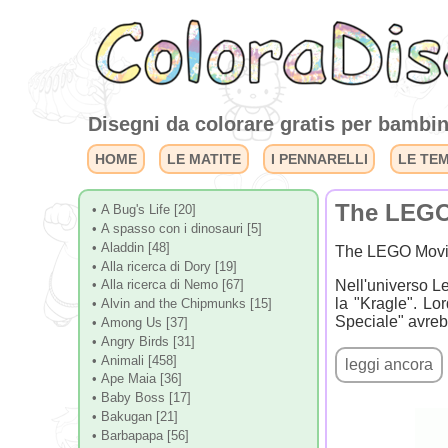
Disegni da colorare gratis per bambini
HOME
LE MATITE
I PENNARELLI
LE TE
The LEGO
• A Bug's Life [20]
• A spasso con i dinosauri [5]
• Aladdin [48]
The LEGO Movie 
• Alla ricerca di Dory [19]
Nell'universo L
• Alla ricerca di Nemo [67]
la "Kragle". L
• Alvin and the Chipmunks [15]
Speciale" avrebb
• Among Us [37]
• Angry Birds [31]
• Animali [458]
• Ape Maia [36]
• Baby Boss [17]
• Bakugan [21]
• Barbapapa [56]